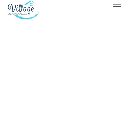
En amoureux
Se
ressourcer
Se promener
La plage
La montagne
Skier
ACTUALITÉS