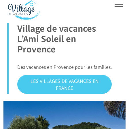
En amoureux
Se
ressourcer
Se promener
Village de vacances
La plage
L’Ami Soleil en
La montagne
Skier
Provence
ACTUALITÉS
Des vacances en Provence pour les familles.
LES VILLAGES DE VACANCES EN
FRANCE